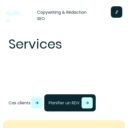
quillc
Copywriting & Rédaction
SEO
o.
Services
Cas clients
Planifier un RDV