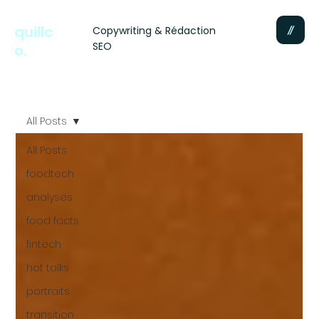
quillc
Copywriting & Rédaction
SEO
o.
All Posts
All Posts
foodtech
analyses
food facts
fintech
hot talks
portraits
transition