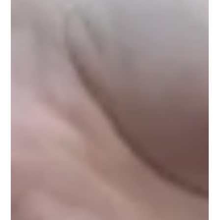
denrées encore comestibles. La restauration hors domicile
est en première ligne, avec 49% de ses déchets alimentaires
qui relèvent du gaspillage. C’est aussi ce qui rend le sujet si
délicat à traiter. Parce qu’aujourd’hui, dès qu’on parle
d’écologie dans les sphères professionnelles, il y a une forme
de mala