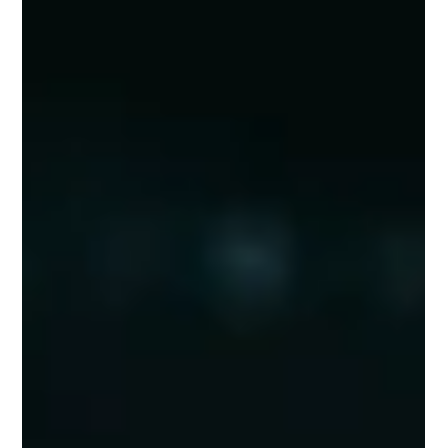
Travel retail : quand les marques
food investissent gares et aéroports
Marie Blachère, Waffle Factory, Krispy Kreme ou encore la
Brûlerie des Gobelins… Ces dernières semaines, plusieurs noms
de la restauration ont annoncé ou renforcé leur présence
dans des gares, des aéroports ou des lieux de transit. Les
voyageurs ont toujours eu besoin de manger, boire un café
ou acheter quelque chose avant de prendre un train ou un
avion. Longtemps dominé par des offres pratiques, rapides et
standardisées, le travel retail attire désormais des marques
food pl