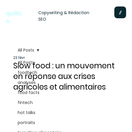
quillc
Copywriting & Rédaction
SEO
o.
All Posts
23 févr.
All Posts
Slow food : un mouvement
foodtech
en réponse aux crises
analyses
agricoles et alimentaires
food facts
fintech
hot talks
portraits